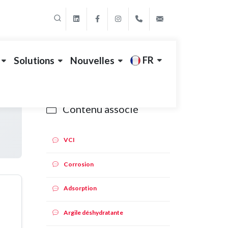
linkedin
Facebook
Instagram
+39 011 9507788
export@propa
FR
Solutions
Nouvelles
Contenu associé
VCI
Corrosion
Adsorption
Argile déshydratante