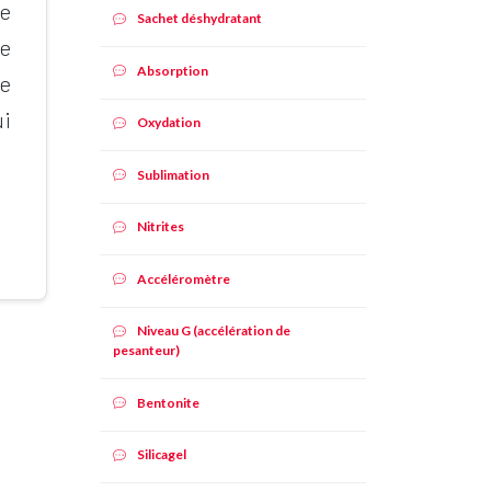
me
Sachet déshydratant
le
Absorption
de
ui
Oxydation
Sublimation
Nitrites
Accéléromètre
Niveau G (accélération de
pesanteur)
Bentonite
Silicagel